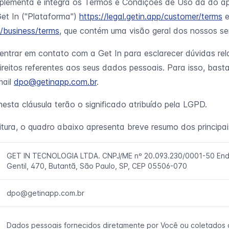
lementa e integra os Termos e Condições de Uso da do apl
Get In ("Plataforma")
https://legal.getin.app/customer/terms
p/business/terms
, que contém uma visão geral dos nossos se
ntrar em contato com a Get In para esclarecer dúvidas rel
ireitos referentes aos seus dados pessoais. Para isso, bas
mail
dpo@getinapp.com.br
.
nesta cláusula terão o significado atribuído pela LGPD.
leitura, o quadro abaixo apresenta breve resumo dos principa
GET IN TECNOLOGIA LTDA. CNPJ/ME nº 20.093.230/0001-50 Ende
Gentil, 470, Butantã, São Paulo, SP, CEP 05506-070
dpo@getinapp.com.br
Dados pessoais fornecidos diretamente por Você ou coletados 