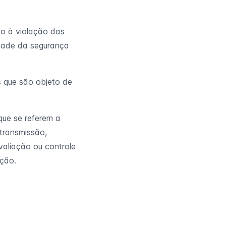
do à violação das
cidade da segurança
 que são objeto de
ue se referem a
 transmissão,
valiação ou controle
ação.