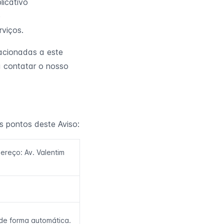
icativo
e
rviços.
acionadas a este
ta contatar o nosso
is pontos deste Aviso:
reço: Av. Valentim
de forma automática.