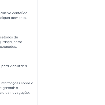
nclusive conteúdo
ualquer momento.
 métodos de
egurança, como
mazenados.
para viabilizar a
r informações sobre o
e garantir o
ncia de navegação.