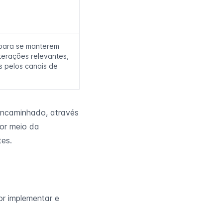
para se manterem
terações relevantes,
s pelos canais de
 encaminhado, através
por meio da
tes.
r implementar e