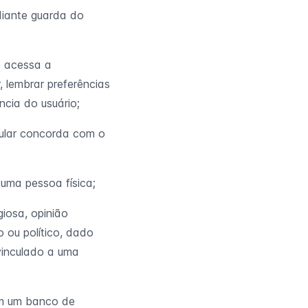
diante guarda do
ê acessa a
 lembrar preferências
ncia do usuário;
itular concorda com o
 uma pessoa física;
giosa, opinião
co ou político, dado
vinculado a uma
m um banco de