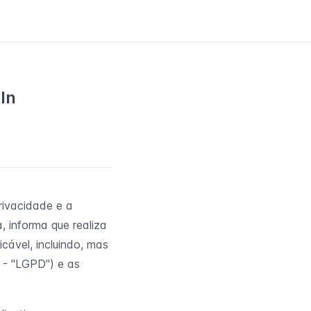
In
rivacidade e a
, informa que realiza
cável, incluindo, mas
 - "LGPD") e as