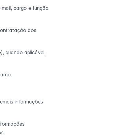
-mail, cargo e função
contratação dos
), quando aplicável,
cargo.
demais informações
nformações
os.